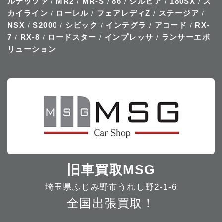
ルテッツァ
MR2
MR-S
86
シルビア
180SX
ス
/
/
/
/
/
/
カイライン
ローレル
フェアレディZ
ステージア
/
/
/
/
NSX
S2000
シビック
インテグラ
アコード
RX-
/
/
/
/
/
7
RX-8
ロードスター
インプレッサ
ランサーエボ
/
/
/
/
リューション
旧車買取MSG
埼玉県ふじみ野市うれし野2-1-6
全国出張買取！