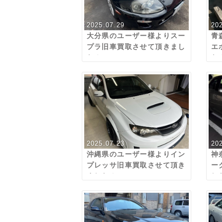
2025.07.29
20
大分県のユーザー様よりスー
青
プラ旧車買取させて頂きまし
エ
た！
た
2025.07.23
20
沖縄県のユーザー様よりイン
神
プレッサ旧車買取させて頂き
ー
ました！
し