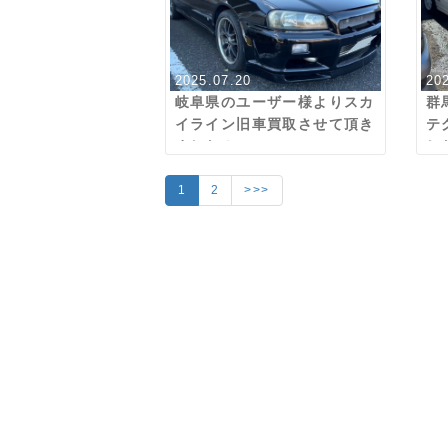
2025.07.20
20
岐阜県のユーザー様よりスカ
群
イライン旧車買取させて頂き
テ
ました！
し
1
2
>>>